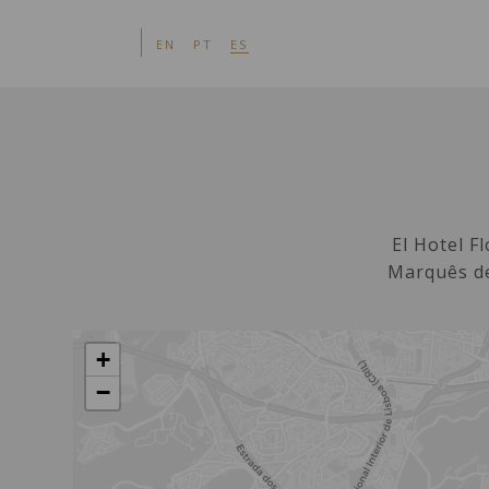
HABITA
EN
PT
ES
El Hotel F
Marquês de
+
−