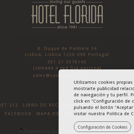
R. Duque de Palmela 34
Lisboa,
Lisboa
1250-096
Portugal
351 21 3576145
Llamada a red fija nacional
sales@continentalhotels.eu
Utilizamos cookies propias 
mostrarte publicidad relaci
de navegación y tu perfil. 
click en “Configuración de
ET 212
LIBRO DE RECLAMACIONES
CONTINENTAL
pulsando el botón “Aceptar
FACEBOOK
MAPA DEL SITIO
SERVICIOS
EDITAR 
visitar nuestra Politica de 
Configuración de Cookies